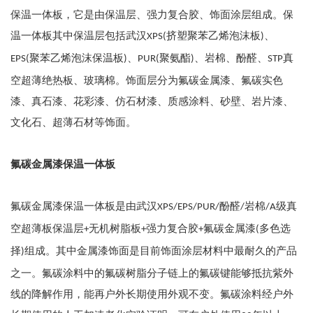
保温一体板，它是由保温层、强力复合胶、饰面涂层组成。保
温一体板其中保温层包括武汉
挤塑聚苯乙烯泡沫板
、
XPS(
)
聚苯乙烯泡沫保温板
、
聚氨酯
、岩棉、酚醛、
真
EPS(
)
PUR(
)
STP
空超薄绝热板、玻璃棉。饰面层分为氟碳金属漆、氟碳实色
漆、真石漆、花彩漆、仿石材漆、质感涂料、砂壁、岩片漆、
文化石、超薄石材等饰面。
氟碳金属漆保温一体板
氟碳金属漆保温一体板是由武汉
酚醛
岩棉
级真
XPS/EPS/PUR/
/
/A
空超薄板保温层
无机树脂板
强力复合胶
氟碳金属漆
多色选
+
+
+
(
择
组成。其中金属漆饰面是目前饰面涂层材料中最耐久的产品
)
之一。氟碳涂料中的氟碳树脂分子链上的氟碳键能够抵抗紫外
线的降解作用，能再户外长期使用外观不变。氟碳涂料经户外