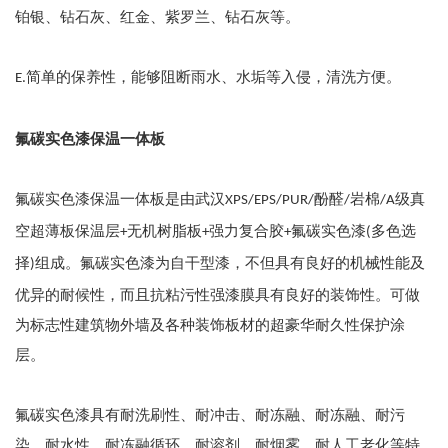
铂银、钻石灰、红金、紫罗兰、钻石灰等。
简单的保养性，能够阻断雨水、水垢等入侵，清洗方便。
E.
氟碳实色漆保温一体板
氟碳实色漆保温一体板是由武汉
酚醛
岩棉
级真
XPS/EPS/PUR/
/
/A
空超薄板保温层
无机树脂板
强力复合胶
氟碳实色漆
多色选
+
+
+
(
择
组成。氟碳实色漆为自干型漆，不但具有良好的机械性能及
)
优异的耐候性，而且抗粘污性强漆膜具有良好的装饰性。可做
为标志性建筑物外墙及各种装饰板材的超豪华耐久性保护涂
层。
氟碳实色漆具有耐洗刷性、耐冲击、耐冻融、耐冻融、耐污
染、耐水性、耐冻融循环、耐溶剂、耐烟雾、耐人工老化等特