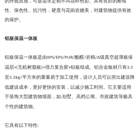
的外观质感，可据需求定制不同花样色彩。具有良好的耐候
性、保色性、抗污性，硬度与花岗岩媲美，对建筑物提供有效
的保护。
铝板保温一体板
铝板保温一体板是由
酚醛
岩棉
级真空超薄板保
XPS/EPS/PUR/
/
/A
温层
无机树脂板
强力复合胶
铝板组成。铝合金板材只有
+(
)+
+
3.5
至
平方米的重量易于加工使用，设计人员可以突出建设降
5.5kg/
低建设成本，更好更快的安装，以减少施工时间。它主要适用
于装饰大型建筑物墙面，如
别墅、高档公寓、市政建筑等极具
:
个性的建筑物。
它具有以下特性
: