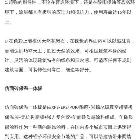
超强的耐候性，不论在普通环境下，还是在酸雨侵蚀等恶劣环
C.
境下，涂层都具有极强的应适力和抵抗力，使用寿命达
年以
15
上。
在色彩上能模仿天然花岗石，在视觉的界面内可以以假乱真，
D.
更能达到巧夺天工，胜过天然的效果。可根据建筑本身的设
计、灵活的体现建筑特有的线条和层次感。可适应任何不规则
建筑墙面，可装饰任何弯曲、细边等部分。
仿面砖保温一体板
仿面砖保温一体板是由
酚醛
岩棉
级真空超薄板
XPS/EPS/PUR/
/
/A
保温层
无机树脂板
强力复合胶
仿面砖质感涂料组成。仿砖质
+
+
+
感涂料作为一种新的装饰涂料，在国内多个城市项目上迅速得
到应用。这种经济环保安全节能的产品，可以给建筑带来同墙