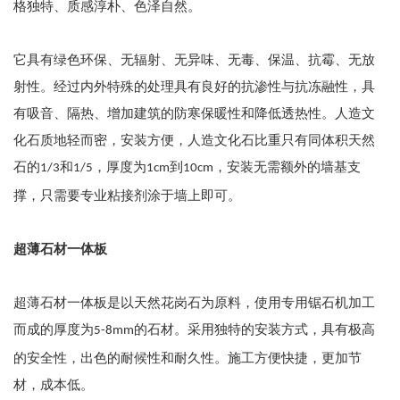
格独特、质感淳朴、色泽自然。
它具有绿色环保、无辐射、无异味、无毒、保温、抗霉、无放
射性。经过内外特殊的处理具有良好的抗渗性与抗冻融性，具
有吸音、隔热、增加建筑的防寒保暖性和降低透热性。人造文
化石质地轻而密，安装方便，人造文化石比重只有同体积天然
石的
和
，厚度为
到
，安装无需额外的墙基支
1/3
1/5
1cm
10cm
撑，只需要专业粘接剂涂于墙上即可。
超薄石材一体板
超薄石材一体板是以天然花岗石为原料，使用专用锯石机加工
而成的厚度为
的石材。采用独特的安装方式，具有极高
5-8mm
的安全性，出色的耐候性和耐久性。施工方便快捷，更加节
材，成本低。