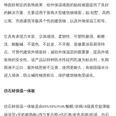
饰面砖相近的装饰效果，给外保温墙面的贴砖难题提供了良好
的解决方案。主要适用于装饰大型建筑物墙面，如
别墅、高档
:
公寓、市政建筑等极具个性的建筑物，以及外墙保温工程等。
它具有表现力丰富、立体感强、柔韧性、可塑性极强、耐擦
洗、耐酸碱、不退色、不起皮、不开裂、装修重涂容易等特
点。可替代建筑外墙瓷砖，减轻外保温层的载重量，提高外墙
装饰的安全性。该产品以特种防水性硅丙乳液为粘合剂，长期
雨淋不泛白，紫外线照射不泛黄，使用更耐久，有效阻隔水分
进入墙体，防止碱性物质析出，保护建筑物免受碳化。
仿石材保温一体板
仿石材保温一体板是由
酚醛
岩棉
级真空超薄板
XPS/EPS/PUR/
/
/A
保温层
无机树脂板
强力复合胶
仿石漆
多色选择
组成。仿石
+
+
+
(
)