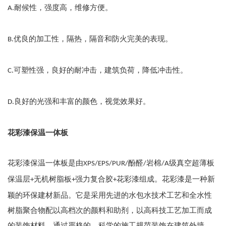
.耐候性，强度高，维修方便。
A
.优良的加工性，隔热，隔音和防火完美的表现。
B
.可塑性强，良好的耐冲击，建筑负荷，降低冲击性。
C
.良好的光强和丰富的颜色，视觉效果好。
D
花彩漆保温一体板
花彩漆保温一体板是由
酚醛
岩棉
级真空超薄板
XPS/EPS/PUR/
/
/A
保温层
无机树脂板
强力复合胶
花彩漆组成。花彩漆是一种新
+
+
+
颖的环保建材新品。它是采用先进的水包水技术工艺和全水性
树脂聚合物配以高档次的颜料和助剂，以高科技工艺加工而成
的装饰材料。通过严格的、科学的施工规范装饰在建筑外墙