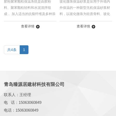
胶粉聚苯颗粒保温系统是由胶粉
玻化微珠保温砂浆是应用于外墙内
料、聚苯颗粒轻料和水泥混拌组
外保温的一种新型无机保温砂浆材
成， 加入适当的抗裂纤维及多种添
料，以玻化微珠为轻质骨料、玻化
加剂，以聚苯乙烯泡沫颗粒为轻骨
微珠保温胶粉料按一定比例搅拌均
料，按比 例配置，在现场加以搅拌
查看详情
匀混 合而成，具有强度高、质轻、
查看详情
均匀即可，...
保温、...
共4条
1
青岛臻源居建材科技有限公司
联系人：王经理
电 话：15063060849
电话：15063060849