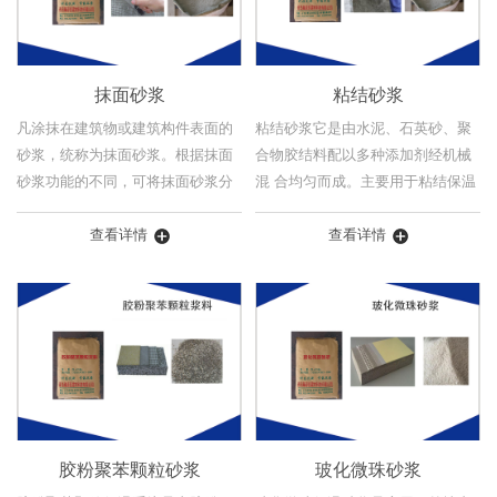
抹面砂浆
粘结砂浆
凡涂抹在建筑物或建筑构件表面的
粘结砂浆它是由水泥、石英砂、聚
砂浆，统称为抹面砂浆。根据抹面
合物胶结料配以多种添加剂经机械
砂浆功能的不同，可将抹面砂浆分
混 合均匀而成。主要用于粘结保温
为普 通抹面砂浆、装饰砂浆和具有
板的粘结剂，亦被称为聚合物保温
某些特殊功能的抹面砂浆(如防水砂
查看详情
板粘结砂 浆。该粘结砂浆采用优质
查看详情
浆、绝...
改性特...
胶粉聚苯颗粒砂浆
玻化微珠砂浆