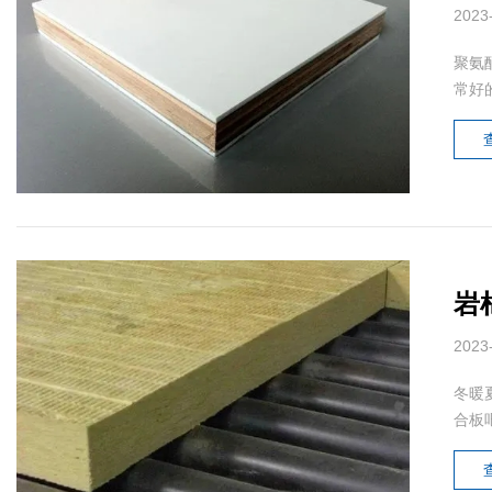
2023
聚氨
常好
岩
2023
冬暖
合板