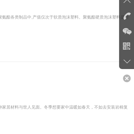
聚氨酯各类制品中,产值仅次于软质泡沫塑料。聚氨酯硬质泡沫塑料是非
种家居材料与世人见面。冬季想要家中温暖如春天，不如去安装岩棉复