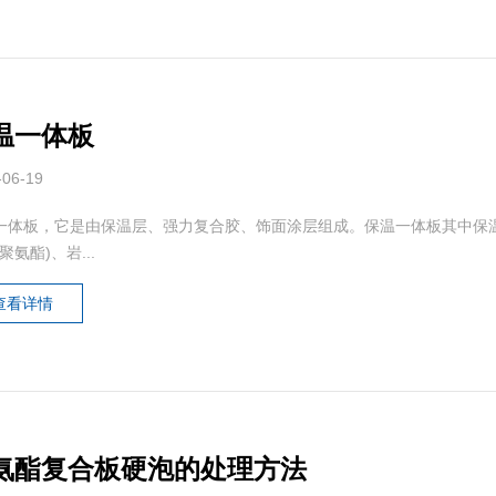
温一体板
-06-19
一体板，它是由保温层、强力复合胶、饰面涂层组成。保温一体板其中保温层包
(聚氨酯)、岩...
查看详情
氨酯复合板硬泡的处理方法