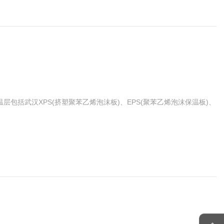
括武汉XPS(挤塑聚苯乙烯泡沫板)、EPS(聚苯乙烯泡沫保温板)、